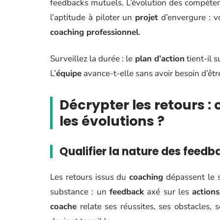
feedbacks mutuels. L’évolution des compéte
l’aptitude à piloter un
projet
d’envergure : vo
coaching professionnel
.
Surveillez la durée : le
plan d’action
tient-il 
L’
équipe
avance-t-elle sans avoir besoin d’êt
Décrypter les retours :
les évolutions ?
Qualifier la nature des feedb
Les retours issus du
coaching
dépassent le s
substance : un
feedback
axé sur les
action
coache
relate ses réussites, ses obstacles, 