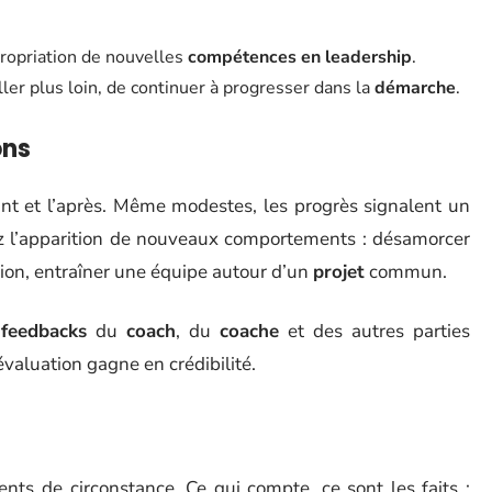
propriation de nouvelles
compétences en leadership
.
aller plus loin, de continuer à progresser dans la
démarche
.
ons
vant et l’après. Même modestes, les progrès signalent un
z l’apparition de nouveaux comportements : désamorcer
nion, entraîner une équipe autour d’un
projet
commun.
s
feedbacks
du
coach
, du
coache
et des autres parties
évaluation gagne en crédibilité.
nts de circonstance. Ce qui compte, ce sont les faits :