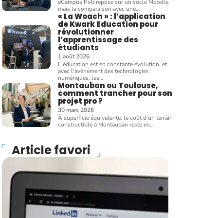
eCampus Poli repose sur un socle Moodle,
mais la comparaison avec une
…
« La Woach » : l’application
de Kwark Education pour
révolutionner
l’apprentissage des
étudiants
1 août 2026
L'éducation est en constante évolution, et
avec l'avènement des technologies
numériques, les
…
Montauban ou Toulouse,
comment trancher pour son
projet pro ?
30 mars 2026
À superficie équivalente, le coût d'un terrain
constructible à Montauban reste en
…
Article favori