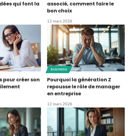
idées qui font la
associé, comment faire le
bon choix
12 mars 2026
BUSINESS
s pour créer son
Pourquoi la génération Z
cilement
repousse le rôle de manager
en entreprise
12 mars 2026