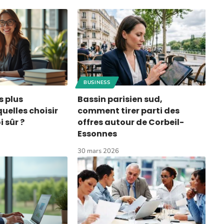
BUSINESS
s plus
Bassin parisien sud,
uelles choisir
comment tirer parti des
 sûr ?
offres autour de Corbeil-
Essonnes
30 mars 2026