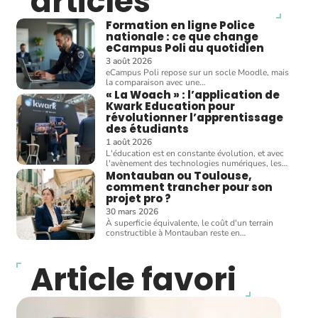
articles
Formation en ligne Police
nationale : ce que change
eCampus Poli au quotidien
3 août 2026
eCampus Poli repose sur un socle Moodle, mais
la comparaison avec une
…
« La Woach » : l’application de
Kwark Education pour
révolutionner l’apprentissage
des étudiants
1 août 2026
L'éducation est en constante évolution, et avec
l'avènement des technologies numériques, les
…
Montauban ou Toulouse,
comment trancher pour son
projet pro ?
30 mars 2026
À superficie équivalente, le coût d'un terrain
constructible à Montauban reste en
…
Article favori