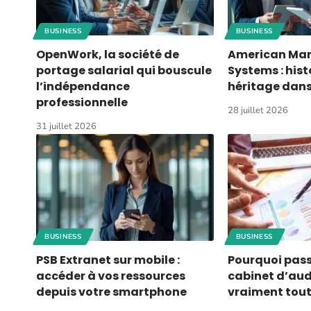
BUSINESS
BUSINESS
OpenWork, la société de
American Ma
portage salarial qui bouscule
Systems : hist
l’indépendance
héritage dans
professionnelle
28 juillet 2026
31 juillet 2026
BUSINESS
BUSINESS
PSB Extranet sur mobile :
Pourquoi pass
accéder à vos ressources
cabinet d’au
depuis votre smartphone
vraiment tou