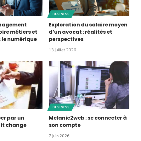
BUSINESS
nagement
Exploration du salaire moyen
oire métiers et
d’un avocat : réalités et
 le numérique
perspectives
13 juillet 2026
BUSINESS
er par un
Melanie2web : se connecter à
dit change
son compte
t
7 juin 2026