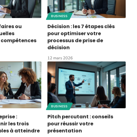
BUSINESS
faires ou
Décision : les 7 étapes clés
uelles
pour optimiser votre
t compétences
processus de prise de
décision
12 mars 2026
BUSINESS
prise :
Pitch percutant : conseils
r les trois
pour réussir votre
bles à atteindre
présentation