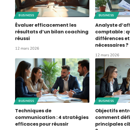
BUSINESS
BUSINESS
Évaluer efficacement les
Analyste d’af
résultats d’un bilan coaching
comptable : q
réussi
différences e
nécessaires ?
12 mars 2026
12 mars 2026
BUSINESS
BUSINESS
Techniques de
Objectifs entre
communication : 4 stratégies
comment défini
efficaces pour réussir
principales ci