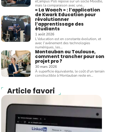
eCampus Poli repose sur un socle Moodle,
mais la comparaison avec une
…
« La Woach » : l’application
de Kwark Education pour
révolutionner
l’apprentissage des
étudiants
1 août 2026
L'éducation est en constante évolution, et
avec l'avènement des technologies
numériques, les
…
Montauban ou Toulouse,
comment trancher pour son
projet pro ?
30 mars 2026
À superficie équivalente, le coût d'un terrain
constructible à Montauban reste en
…
Article favori