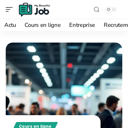
Actu
Cours en ligne
Entreprise
Recrutem
Cours en ligne