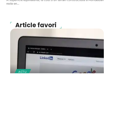
À superficie équivalente, le coût d'un terrain constructible à Montauban
reste en
…
Article favori
ACTU
Comment créer son profil
LinkedIn pour trouver de
l’emploi ?
12 mars 2026