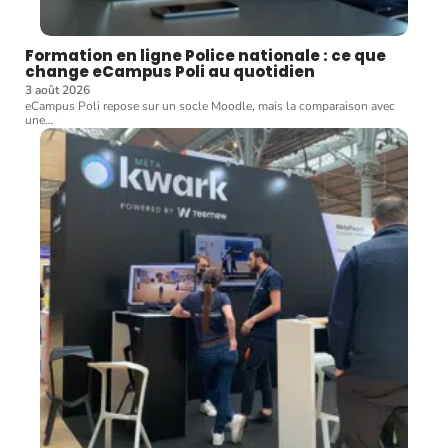
Formation en ligne Police nationale : ce que
change eCampus Poli au quotidien
3 août 2026
eCampus Poli repose sur un socle Moodle, mais la comparaison avec
une
…