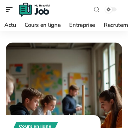
Actu
Cours en ligne
Entreprise
Recrutem
Cours en ligne