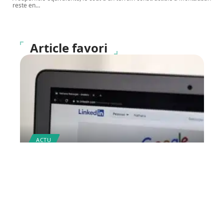
reste en
…
Article favori
ACTU
Comment créer son profil
LinkedIn pour trouver de
l’emploi ?
12 mars 2026